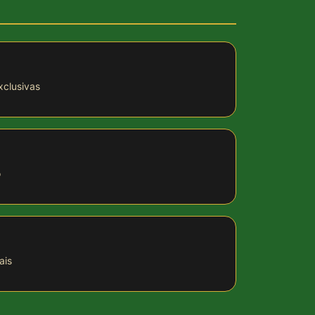
xclusivas
📱 Download
APK
o
Download
Baixar
ais
Instalar