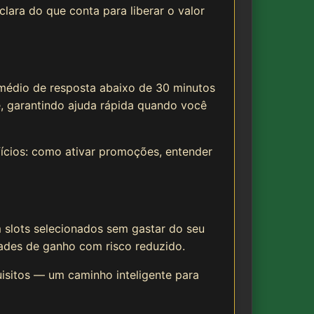
lara do que conta para liberar o valor
 médio de resposta abaixo de 30 minutos
e, garantindo ajuda rápida quando você
ícios: como ativar promoções, entender
 slots selecionados sem gastar do seu
dades de ganho com risco reduzido.
isitos — um caminho inteligente para