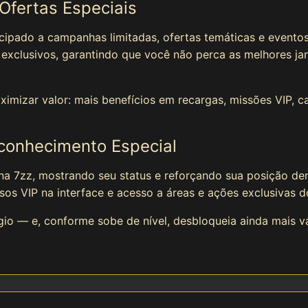
Ofertas Especiais
cipado a campanhas limitadas, ofertas temáticas e evento
exclusivos, garantindo que você não perca as melhores jan
imizar valor: mais benefícios em recargas, missões VIP, 
Reconhecimento Especial
l na 7zz, mostrando seu status e reforçando sua posição d
os VIP na interface e acesso a áreas e ações exclusivas 
o — e, conforme sobe de nível, desbloqueia ainda mais v