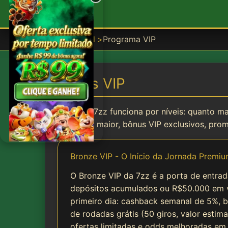
×
Página Inicial
Programa VIP
Níveis VIP
O VIP da 7zz funciona por níveis: quanto m
cashback maior, bônus VIP exclusivos, prom
Bronze VIP - O Início da Jornada Premi
O Bronze VIP da 7zz é a porta de entrad
depósitos acumulados ou R$50.000 em vo
primeiro dia: cashback semanal de 5%, 
de rodadas grátis (50 giros, valor esti
ofertas limitadas e odds melhoradas em