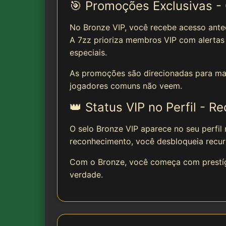
🎯 Promoções Exclusivas - 
No Bronze VIP, você recebe acesso ante
A 7zz prioriza membros VIP com alertas 
especiais.
As promoções são direcionadas para max
jogadores comuns não veem.
👑 Status VIP no Perfil - 
O selo Bronze VIP aparece no seu perfi
reconhecimento, você desbloqueia recurs
Com o Bronze, você começa com prestígi
verdade.