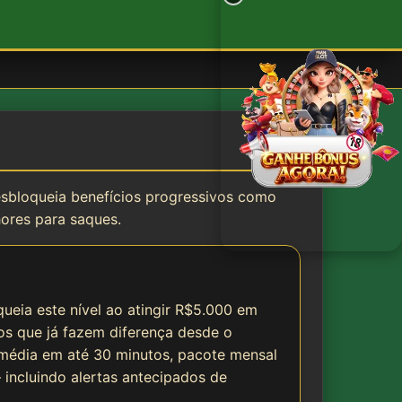
×
esbloqueia benefícios progressivos como
hores para saques.
ueia este nível ao atingir R$5.000 em
os que já fazem diferença desde o
 média em até 30 minutos, pacote mensal
 incluindo alertas antecipados de