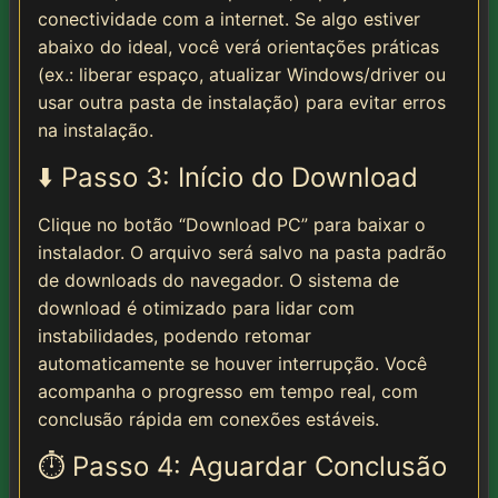
conectividade com a internet. Se algo estiver
abaixo do ideal, você verá orientações práticas
(ex.: liberar espaço, atualizar Windows/driver ou
usar outra pasta de instalação) para evitar erros
na instalação.
⬇️ Passo 3: Início do Download
Clique no botão “Download PC” para baixar o
instalador. O arquivo será salvo na pasta padrão
de downloads do navegador. O sistema de
download é otimizado para lidar com
instabilidades, podendo retomar
automaticamente se houver interrupção. Você
acompanha o progresso em tempo real, com
conclusão rápida em conexões estáveis.
⏱️ Passo 4: Aguardar Conclusão