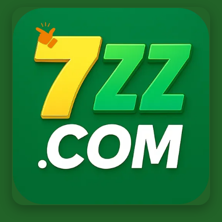
Instalar
🌐 Social & Contato
📱 Telegram
📘 Facebook