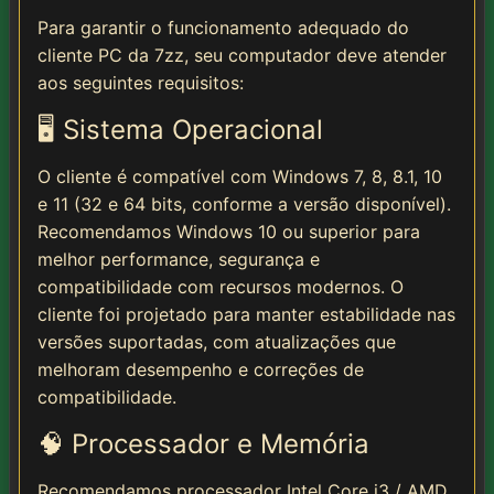
Para garantir o funcionamento adequado do
cliente PC da 7zz, seu computador deve atender
aos seguintes requisitos:
🖥️ Sistema Operacional
O cliente é compatível com Windows 7, 8, 8.1, 10
e 11 (32 e 64 bits, conforme a versão disponível).
Recomendamos Windows 10 ou superior para
melhor performance, segurança e
compatibilidade com recursos modernos. O
cliente foi projetado para manter estabilidade nas
versões suportadas, com atualizações que
melhoram desempenho e correções de
compatibilidade.
🧠 Processador e Memória
Recomendamos processador Intel Core i3 / AMD