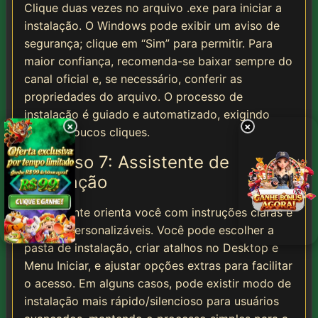
Clique duas vezes no arquivo .exe para iniciar a
instalação. O Windows pode exibir um aviso de
segurança; clique em “Sim” para permitir. Para
maior confiança, recomenda-se baixar sempre do
canal oficial e, se necessário, conferir as
propriedades do arquivo. O processo de
instalação é guiado e automatizado, exigindo
×
×
apenas poucos cliques.
⚙️ Passo 7: Assistente de
Instalação
O assistente orienta você com instruções claras e
opções personalizáveis. Você pode escolher a
pasta de instalação, criar atalhos no Desktop e
Menu Iniciar, e ajustar opções extras para facilitar
o acesso. Em alguns casos, pode existir modo de
instalação mais rápido/silencioso para usuários