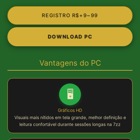
Lottery
REGISTRO R$+9~99
👤 Conta
DOWNLOAD PC
Login
Vantagens do PC
Cadastro
Bônus
🖥️
VIP
Gráficos HD
Visuais mais nítidos em tela grande, melhor definição e
🏆 Plataforma
leitura confortável durante sessões longas na 7zz
Plataforma