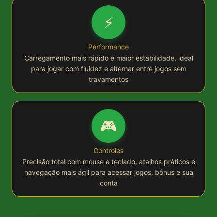
⚡
Bet
Performance
Win
Carregamento mais rápido e maior estabilidade, ideal
para jogar com fluidez e alternar entre jogos sem
travamentos
APP
📱 Download
🎮
APK
Controles
Precisão total com mouse e teclado, atalhos práticos e
Download
navegação mais ágil para acessar jogos, bônus e sua
conta
Baixar