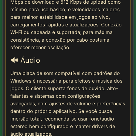
Mbps de download e 512 Kbps de upload como
mínimo para uso básico, e velocidades maiores
para melhor estabilidade em jogos ao vivo,
carregamentos rápidos e atualizações. Conexão
Wi-Fi ou cabeada é suportada; para máxima
consistência, a conexão por cabo costuma
oferecer menor oscilação.
🔊 Áudio
Uma placa de som compatível com padrões do
Windows é necessária para efeitos e música dos
jogos. O cliente suporta fones de ouvido, alto-
falantes e sistemas com configurações
avançadas, com ajustes de volume e preferências
dentro do próprio aplicativo. Se você busca
imersão total, recomenda-se usar fone/áudio
estéreo bem configurado e manter drivers de
áudio atualizados.