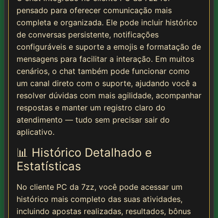
pensado para oferecer comunicação mais
completa e organizada. Ele pode incluir histórico
de conversas persistente, notificações
configuráveis e suporte a emojis e formatação de
mensagens para facilitar a interação. Em muitos
cenários, o chat também pode funcionar como
um canal direto com o suporte, ajudando você a
resolver dúvidas com mais agilidade, acompanhar
respostas e manter um registro claro do
atendimento — tudo sem precisar sair do
aplicativo.
📊 Histórico Detalhado e
Estatísticas
No cliente PC da 7zz, você pode acessar um
histórico mais completo das suas atividades,
incluindo apostas realizadas, resultados, bônus