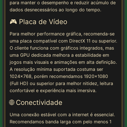
para manter o desempenho e reduzir acúmulo de
dados desnecessários ao longo do tempo.
🎮 Placa de Vídeo
Para melhor performance gráfica, recomenda-se
uma placa compatível com DirectX 11 ou superior.
O cliente funciona com gráficos integrados, mas
uma GPU dedicada melhora a estabilidade em
jogos mais visuais e animações em alta definição.
A resolução mínima suportada costuma ser
1024×768, porém recomendamos 1920×1080
(Full HD) ou superior para melhor nitidez, leitura
confortável e experiência mais imersiva.
🌐 Conectividade
Uma conexão estável com a internet é essencial.
Recomendamos banda larga com pelo menos 1