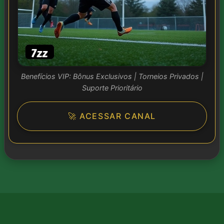
Benefícios VIP: Bônus Exclusivos | Torneios Privados |
Suporte Prioritário
🚀 ACESSAR CANAL