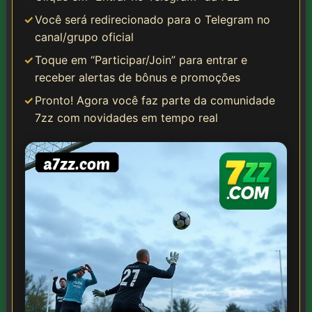
Você será redirecionado para o Telegram no
canal/grupo oficial
Toque em “Participar/Join” para entrar e
receber alertas de bônus e promoções
Pronto! Agora você faz parte da comunidade
7zz com novidades em tempo real