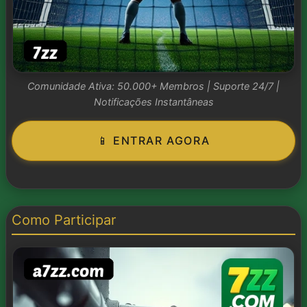
Comunidade Ativa: 50.000+ Membros | Suporte 24/7 |
Notificações Instantâneas
📱 ENTRAR AGORA
Como Participar