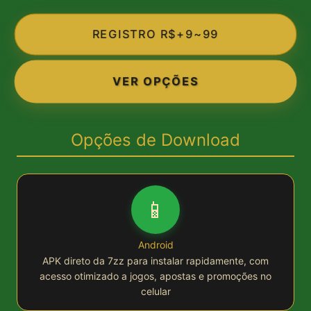
Lottery
REGISTRO R$+9~99
👤 Conta
VER OPÇÕES
Login
Opções de Download
Cadastro
Bônus
📱
VIP
Android
APK direto da 7zz para instalar rapidamente, com
🏆 Plataforma
acesso otimizado a jogos, apostas e promoções no
celular
Plataforma