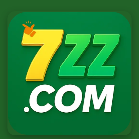
Instalar
🌐 Social & Contato
📱 Telegram
📘 Facebook