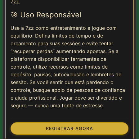
7zz.
🎯 Uso Responsável
Use a 7zz como entretenimento e jogue com
equilíbrio. Defina limites de tempo e de
orçamento para suas sessões e evite tentar
“recuperar perdas” aumentando apostas. Se a
plataforma disponibilizar ferramentas de
controle, utilize recursos como limites de
depósito, pausas, autoexclusão e lembretes de
sessão. Se você sentir que está perdendo o
controle, busque apoio de pessoas de confiança
e ajuda profissional. Jogar deve ser divertido e
seguro — nunca uma fonte de estresse.
REGISTRAR AGORA