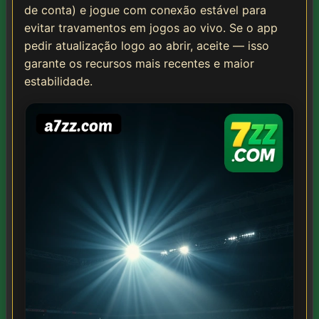
de conta) e jogue com conexão estável para
evitar travamentos em jogos ao vivo. Se o app
pedir atualização logo ao abrir, aceite — isso
garante os recursos mais recentes e maior
estabilidade.