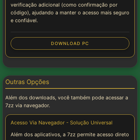
verificação adicional (como confirmação por
código), ajudando a manter o acesso mais seguro
e confiável.
DOWNLOAD PC
Outras Opções
Além dos downloads, você também pode acessar a
7zz via navegador.
Acesso Via Navegador - Solução Universal
Além dos aplicativos, a 7zz permite acesso direto