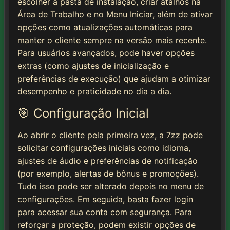
escolher a pasta de instalação, criar atalhos na
Área de Trabalho e no Menu Iniciar, além de ativar
opções como atualizações automáticas para
manter o cliente sempre na versão mais recente.
Para usuários avançados, pode haver opções
extras (como ajustes de inicialização e
preferências de execução) que ajudam a otimizar
desempenho e praticidade no dia a dia.
🎯 Configuração Inicial
Ao abrir o cliente pela primeira vez, a 7zz pode
solicitar configurações iniciais como idioma,
ajustes de áudio e preferências de notificação
(por exemplo, alertas de bônus e promoções).
Tudo isso pode ser alterado depois no menu de
configurações. Em seguida, basta fazer login
para acessar sua conta com segurança. Para
reforçar a proteção, podem existir opções de