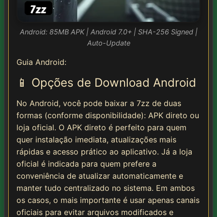
Android: 85MB APK | Android 7.0+ | SHA-256 Signed |
Auto-Update
Guia Android:
📱 Opções de Download Android
No Android, você pode baixar a 7zz de duas
formas (conforme disponibilidade): APK direto ou
loja oficial. O APK direto é perfeito para quem
quer instalação imediata, atualizações mais
rápidas e acesso prático ao aplicativo. Já a loja
oficial é indicada para quem prefere a
conveniência de atualizar automaticamente e
manter tudo centralizado no sistema. Em ambos
os casos, o mais importante é usar apenas canais
oficiais para evitar arquivos modificados e