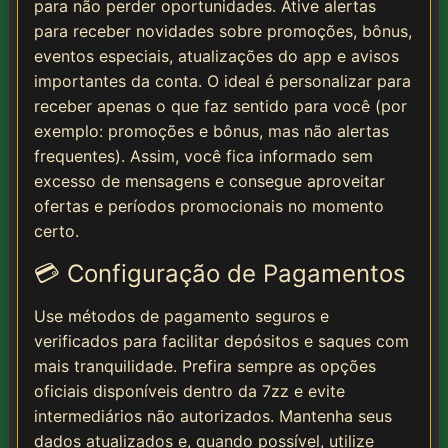
para não perder oportunidades. Ative alertas
para receber novidades sobre promoções, bônus,
eventos especiais, atualizações do app e avisos
importantes da conta. O ideal é personalizar para
receber apenas o que faz sentido para você (por
exemplo: promoções e bônus, mas não alertas
frequentes). Assim, você fica informado sem
excesso de mensagens e consegue aproveitar
ofertas e períodos promocionais no momento
certo.
💳 Configuração de Pagamentos
Use métodos de pagamento seguros e
verificados para facilitar depósitos e saques com
mais tranquilidade. Prefira sempre as opções
oficiais disponíveis dentro da 7zz e evite
intermediários não autorizados. Mantenha seus
dados atualizados e, quando possível, utilize