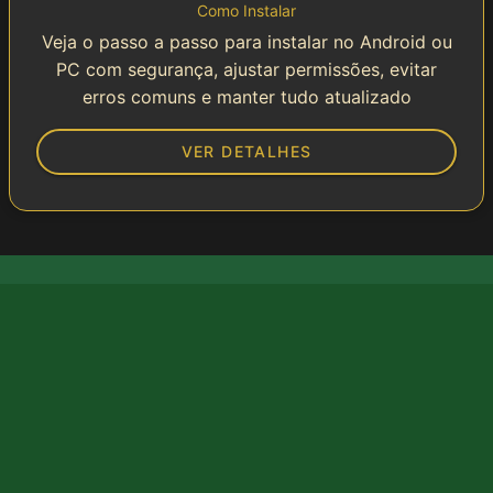
Como Instalar
Veja o passo a passo para instalar no Android ou
PC com segurança, ajustar permissões, evitar
erros comuns e manter tudo atualizado
VER DETALHES