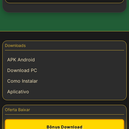
Downloads
APK Android
Download PC
Como Instalar
Aplicativo
Oferta Baixar
Bônus Download