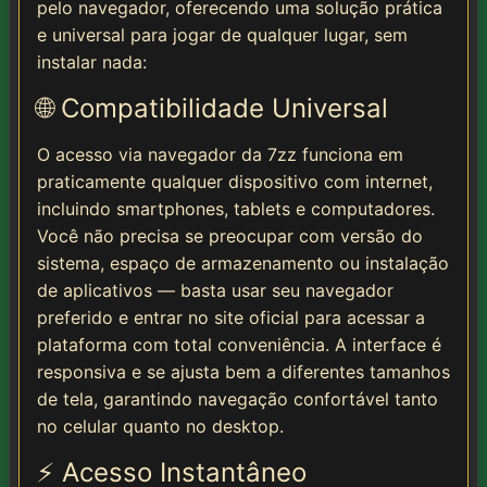
pelo navegador, oferecendo uma solução prática
e universal para jogar de qualquer lugar, sem
instalar nada:
🌐 Compatibilidade Universal
O acesso via navegador da 7zz funciona em
praticamente qualquer dispositivo com internet,
incluindo smartphones, tablets e computadores.
Você não precisa se preocupar com versão do
sistema, espaço de armazenamento ou instalação
de aplicativos — basta usar seu navegador
preferido e entrar no site oficial para acessar a
plataforma com total conveniência. A interface é
responsiva e se ajusta bem a diferentes tamanhos
de tela, garantindo navegação confortável tanto
no celular quanto no desktop.
⚡ Acesso Instantâneo