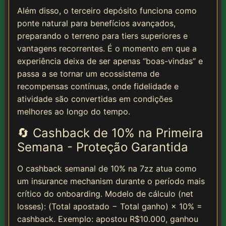
Além disso, o terceiro depósito funciona como
ponte natural para benefícios avançados,
preparando o terreno para tiers superiores e
vantagens recorrentes. É o momento em que a
experiência deixa de ser apenas “boas-vindas” e
passa a se tornar um ecossistema de
recompensas contínuas, onde fidelidade e
atividade são convertidas em condições
melhores ao longo do tempo.
🔄 Cashback de 10% na Primeira
Semana - Proteção Garantida
O cashback semanal de 10% na 7zz atua como
um insurance mechanism durante o período mais
crítico do onboarding. Modelo de cálculo (net
losses): (Total apostado − Total ganho) × 10% =
cashback. Exemplo: apostou R$10.000, ganhou