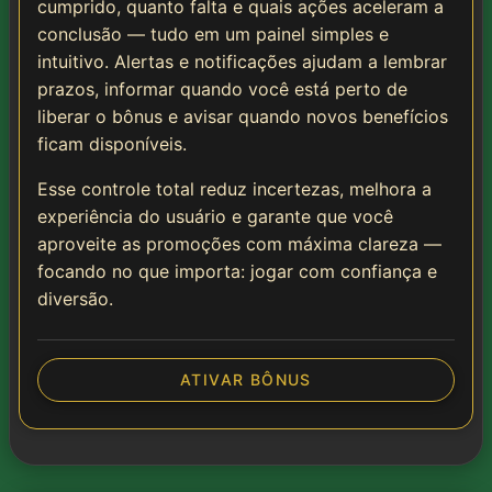
cumprido, quanto falta e quais ações aceleram a
conclusão — tudo em um painel simples e
intuitivo. Alertas e notificações ajudam a lembrar
prazos, informar quando você está perto de
liberar o bônus e avisar quando novos benefícios
ficam disponíveis.
Esse controle total reduz incertezas, melhora a
experiência do usuário e garante que você
aproveite as promoções com máxima clareza —
focando no que importa: jogar com confiança e
diversão.
ATIVAR BÔNUS