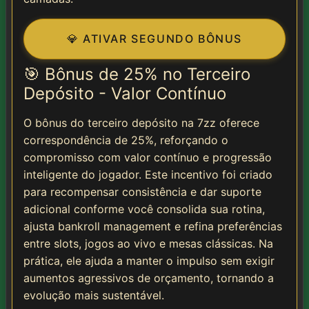
💎 ATIVAR SEGUNDO BÔNUS
🎯 Bônus de 25% no Terceiro
Depósito - Valor Contínuo
O bônus do terceiro depósito na 7zz oferece
correspondência de 25%, reforçando o
compromisso com valor contínuo e progressão
inteligente do jogador. Este incentivo foi criado
para recompensar consistência e dar suporte
adicional conforme você consolida sua rotina,
ajusta bankroll management e refina preferências
entre slots, jogos ao vivo e mesas clássicas. Na
prática, ele ajuda a manter o impulso sem exigir
aumentos agressivos de orçamento, tornando a
evolução mais sustentável.