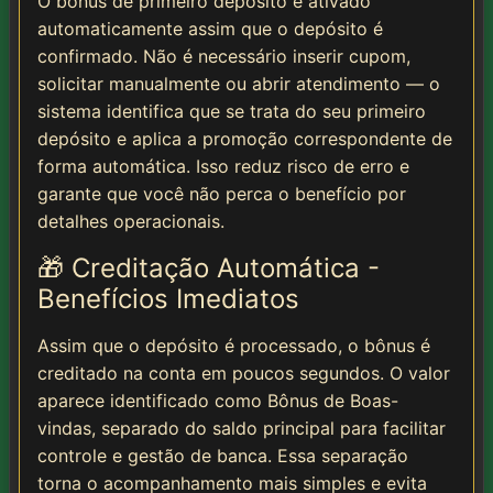
O bônus de primeiro depósito é ativado
automaticamente assim que o depósito é
confirmado. Não é necessário inserir cupom,
solicitar manualmente ou abrir atendimento — o
sistema identifica que se trata do seu primeiro
depósito e aplica a promoção correspondente de
forma automática. Isso reduz risco de erro e
garante que você não perca o benefício por
detalhes operacionais.
🎁 Creditação Automática -
Benefícios Imediatos
Assim que o depósito é processado, o bônus é
creditado na conta em poucos segundos. O valor
aparece identificado como Bônus de Boas-
vindas, separado do saldo principal para facilitar
controle e gestão de banca. Essa separação
torna o acompanhamento mais simples e evita