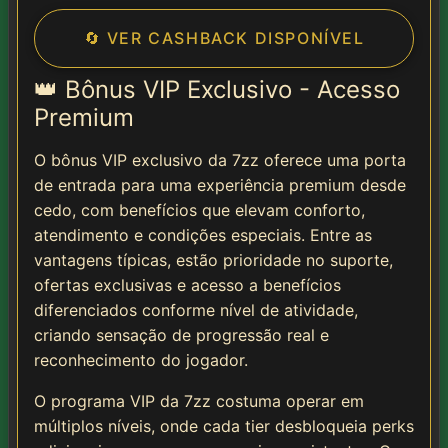
🔄 VER CASHBACK DISPONÍVEL
👑 Bônus VIP Exclusivo - Acesso
Premium
O bônus VIP exclusivo da 7zz oferece uma porta
de entrada para uma experiência premium desde
cedo, com benefícios que elevam conforto,
atendimento e condições especiais. Entre as
vantagens típicas, estão prioridade no suporte,
ofertas exclusivas e acesso a benefícios
diferenciados conforme nível de atividade,
criando sensação de progressão real e
reconhecimento do jogador.
O programa VIP da 7zz costuma operar em
múltiplos níveis, onde cada tier desbloqueia perks