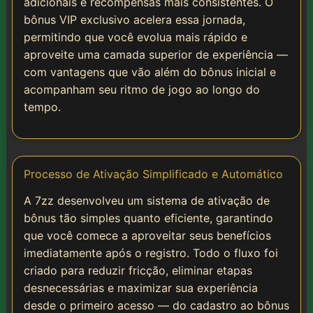
adicionais e recompensas mais consistentes. O
bônus VIP exclusivo acelera essa jornada,
permitindo que você evolua mais rápido e
aproveite uma camada superior de experiência —
com vantagens que vão além do bônus inicial e
acompanham seu ritmo de jogo ao longo do
tempo.
Processo de Ativação Simplificado e Automático
A 7zz desenvolveu um sistema de ativação de
bônus tão simples quanto eficiente, garantindo
que você comece a aproveitar seus benefícios
imediatamente após o registro. Todo o fluxo foi
criado para reduzir fricção, eliminar etapas
desnecessárias e maximizar sua experiência
desde o primeiro acesso — do cadastro ao bônus